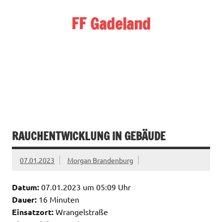
Zum
Inhalt
FF Gadeland
springen
Die starke Ortswehr im Süden Neumünsters
RAUCHENTWICKLUNG IN GEBÄUDE
07.01.2023
Morgan Brandenburg
Datum:
07.01.2023 um 05:09 Uhr
Dauer:
16 Minuten
Einsatzort:
Wrangelstraße