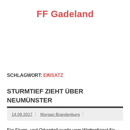
Zum
Inhalt
springen
FF Gadeland
Die starke Ortswehr im Süden Neumünsters
SCHLAGWORT:
EINSATZ
STURMTIEF ZIEHT ÜBER
NEUMÜNSTER
14.09.2017
Morgan Brandenburg