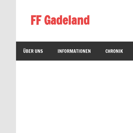
Zum
Inhalt
springen
FF Gadeland
Die starke Ortswehr im Süden Neumünsters
ÜBER UNS
INFORMATIONEN
CHRONIK