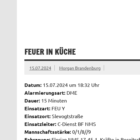
FEUER IN KÜCHE
15.07.2024
Morgan Brandenburg
Datum:
15.07.2024 um 18:32 Uhr
Alarmierungsart:
DME
Dauer:
15 Minuten
Einsatzart:
FEU Y
Einsatzort:
Slevogtstraße
Einsatzleiter:
C-Dienst BF NMS
Mannschaftsstärke:
0/1/8//9
Fahrzeuge:
Florian NMS 17-45-1, Kräfte in Bereits