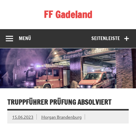
Zum
Inhalt
FF Gadeland
springen
Die starke Ortswehr im Süden Neumünsters
MENÜ
SEITENLEISTE
TRUPPFÜHRER PRÜFUNG ABSOLVIERT
15.06.2023
Morgan Brandenburg