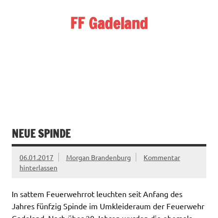
Zum
Inhalt
FF Gadeland
springen
Die starke Ortswehr im Süden Neumünsters
NEUE SPINDE
06.01.2017
Morgan Brandenburg
Kommentar
hinterlassen
In sattem Feuerwehrrot leuchten seit Anfang des
Jahres fünfzig Spinde im Umkleideraum der Feuerwehr
Gadeland. Nach über 20 Jahren wurden die ehemals