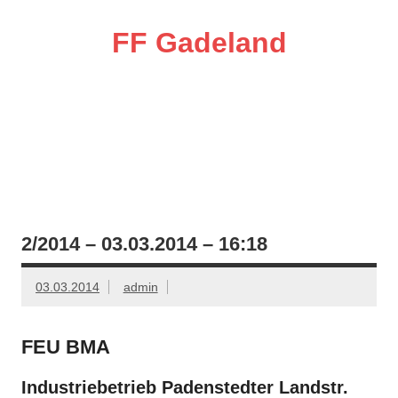
Zum
Inhalt
springen
FF Gadeland
Die starke Ortswehr im Süden Neumünsters
2/2014 – 03.03.2014 – 16:18
03.03.2014
admin
FEU BMA
Industriebetrieb Padenstedter Landstr.